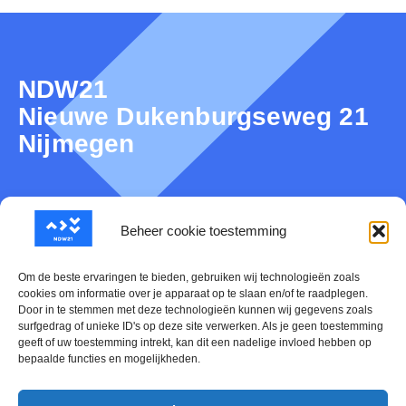
m
n
n
e
w
a
n
e
v
NDW21
t
e
i
Nieuwe Dukenburgseweg 21
e
r
g
Nijmegen
n
g
a
e
t
v
i
e
e
Over NDW21
Beheer cookie toestemming
n
Nieuws
Om de beste ervaringen te bieden, gebruiken wij technologieën zoals
n
cookies om informatie over je apparaat op te slaan en/of te raadplegen.
a
Door in te stemmen met deze technologieën kunnen wij gegevens zoals
Mijn NDW21
surfgedrag of unieke ID's op deze site verwerken. Als je geen toestemming
v
geeft of uw toestemming intrekt, kan dit een nadelige invloed hebben op
Contact
bepaalde functies en mogelijkheden.
i
g
Evenementen Kalender