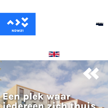
MENU
Een plek waar
iedereen zich thuis