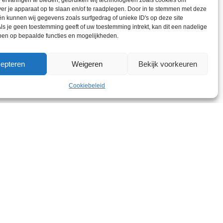
ervaringen te bieden, gebruiken wij technologieën zoals cookies om
ver je apparaat op te slaan en/of te raadplegen. Door in te stemmen met deze
n kunnen wij gegevens zoals surfgedrag of unieke ID's op deze site
ls je geen toestemming geeft of uw toestemming intrekt, kan dit een nadelige
ben op bepaalde functies en mogelijkheden.
epteren
Weigeren
Bekijk voorkeuren
Cookiebeleid