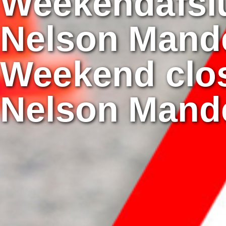
Weekendafslu
Nelson Mande
Weekend clo
Nelson Mand