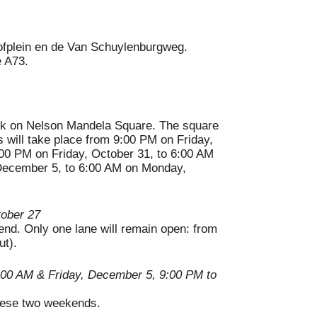
ofplein en de Van Schuylenburgweg.
e A73.
ork on Nelson Mandela Square.
The square
 will take place from 9:00 PM on Friday,
00 PM on Friday, October 31, to 6:00 AM
December 5, to 6:00 AM on Monday,
tober 27
end.
Only one lane will remain open: from
t).
:00 AM & Friday, December 5, 9:00 PM to
r 8, 6:00 AM
these two weekends.