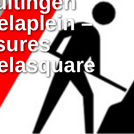
itingen
laplein –
sures
elasquare