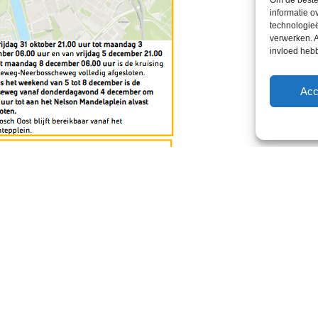
Om de beste 
informatie o
technologieë
verwerken. A
invloed heb
Acc