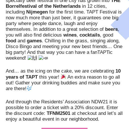
specialty beer festival in one city has grown into
THE
Borrelfestival of the Netherlands
in 12 cities,
including
Nijmegen
for the first time.
TAPT Festival is
now much more than just beer, it guarantees one big
party where people dance, laugh and enjoy
themselves.
In addition to a great selection of
beers
,
you will also find delicious
wines
,
cocktails
, good
food
and
games
.
Chilling in the grass, singing along,
Disco Bingo and meeting your new best friends… One
big party!
And that way you can have a fanTAPTic
weekend!
And… as the icing on the cake, we are celebrating
10
years of TAPT
this year!
An extra reason to go all
out!
Gather your drinking buddies and make sure you
are there!
And through the Residents’ Association NDW21 it is
possible to order a ticket with a 20% discount.
Enter
the discount code:
TFNM2501
at checkout and let’s all
enjoy a beautiful event in our neighborhood.