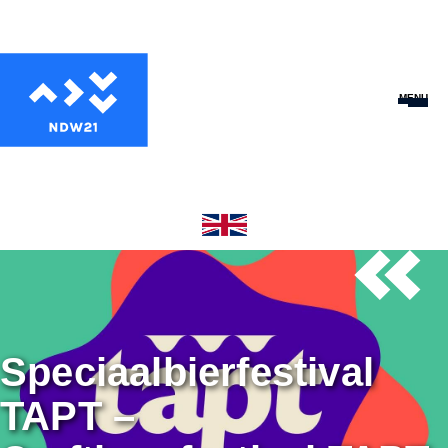
MENU
Speciaalbierfestival
TAPT –