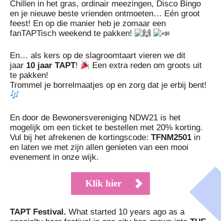
Chillen in het gras, ordinair meezingen, Disco Bingo
en je nieuwe beste vrienden ontmoeten… Eén groot
feest! En op die manier heb je zomaar een
fanTAPTisch weekend te pakken!
En… als kers op de slagroomtaart vieren we dit
jaar
10 jaar TAPT
!
Een extra reden om groots uit
te pakken!
Trommel je borrelmaatjes op en zorg dat je erbij bent!
En door de Bewonersvereniging NDW21 is het
mogelijk om een ticket te bestellen met 20% korting.
Vul bij het afrekenen de kortingscode:
TFNM2501
in
en laten we met zijn allen genieten van een mooi
evenement in onze wijk.
Klik hier
TAPT Festival.
What started 10 years ago as a