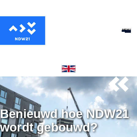
MENU
Benieuwd hoe NDW21
wordt gebouwd?