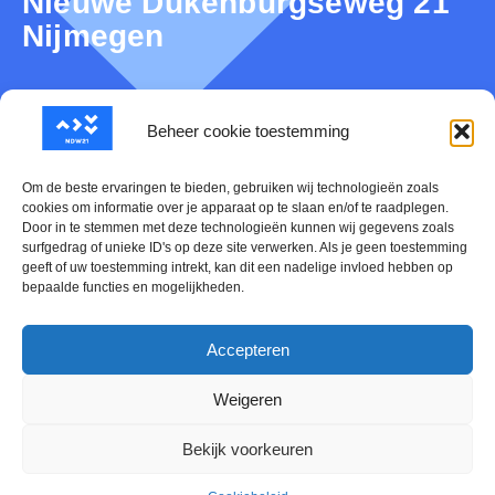
Nieuwe Dukenburgseweg 21
Nijmegen
Beheer cookie toestemming
Over NDW21
Om de beste ervaringen te bieden, gebruiken wij technologieën zoals
Nieuws
cookies om informatie over je apparaat op te slaan en/of te raadplegen.
Door in te stemmen met deze technologieën kunnen wij gegevens zoals
Mijn NDW21
surfgedrag of unieke ID's op deze site verwerken. Als je geen toestemming
geeft of uw toestemming intrekt, kan dit een nadelige invloed hebben op
bepaalde functies en mogelijkheden.
Contact
Evenementen Kalender
Accepteren
Cookiebeleid (EU)
Weigeren
Bekijk voorkeuren
Offline creaties door
DoepelStrijkers
. Branding & Website door