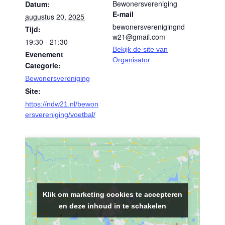
Bewonersvereniging
Datum:
E-mail
augustus 20, 2025
bewonersverenigingnd
Tijd:
w21@gmail.com
19:30 - 21:30
Bekijk de site van
Evenement
Organisator
Categorie:
Bewonersvereniging
Site:
https://ndw21.nl/bewon
ersvereniging/voetbal/
Klik om marketing cookies te accepteren
Klik om marketing cookies te accepteren
en deze inhoud in te schakelen
en deze inhoud in te schakelen