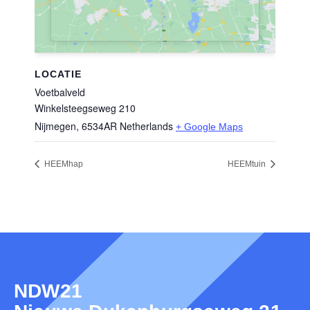
LOCATIE
Voetbalveld
Winkelsteegseweg 210
Nijmegen
,
6534AR
Netherlands
+ Google Maps
HEEMhap
HEEMtuin
NDW21