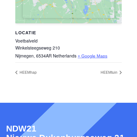
LOCATIE
Voetbalveld
Winkelsteegseweg 210
Nijmegen
,
6534AR
Netherlands
+ Google Maps
HEEMhap
HEEMtuin
NDW21