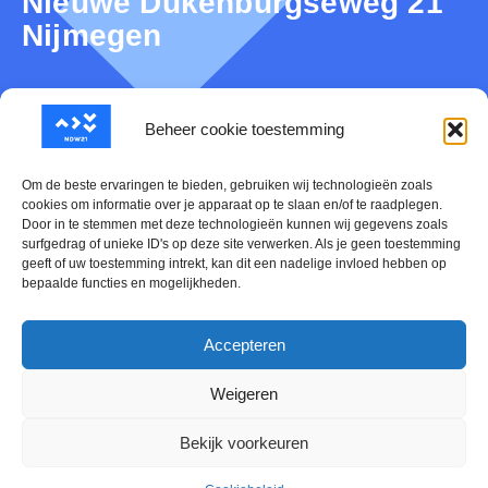
Nieuwe Dukenburgseweg 21
Nijmegen
Beheer cookie toestemming
Over NDW21
Om de beste ervaringen te bieden, gebruiken wij technologieën zoals
Nieuws
cookies om informatie over je apparaat op te slaan en/of te raadplegen.
Door in te stemmen met deze technologieën kunnen wij gegevens zoals
Mijn NDW21
surfgedrag of unieke ID's op deze site verwerken. Als je geen toestemming
geeft of uw toestemming intrekt, kan dit een nadelige invloed hebben op
bepaalde functies en mogelijkheden.
Contact
Evenementen Kalender
Accepteren
Cookiebeleid (EU)
Weigeren
Bekijk voorkeuren
Offline creaties door
DoepelStrijkers
. Branding & Website door