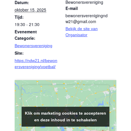
Bewonersvereniging
Datum:
E-mail
oktober 15, 2025
bewonersverenigingnd
Tijd:
w21@gmail.com
19:30 - 21:30
Bekijk de site van
Evenement
Organisator
Categorie:
Bewonersvereniging
Site:
https://ndw21.nl/bewon
ersvereniging/voetbal/
Klik om marketing cookies te accepteren
Klik om marketing cookies te accepteren
en deze inhoud in te schakelen
en deze inhoud in te schakelen