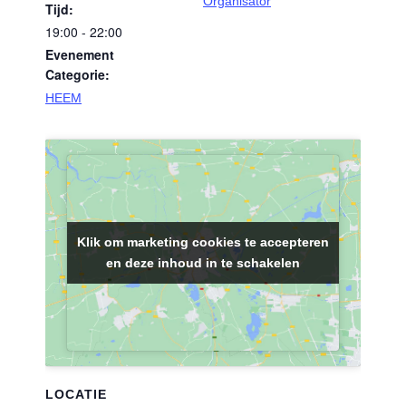
Organisator
Tijd:
19:00 - 22:00
Evenement
Categorie:
HEEM
Klik om marketing cookies te accepteren
Klik om marketing cookies te accepteren
en deze inhoud in te schakelen
en deze inhoud in te schakelen
LOCATIE