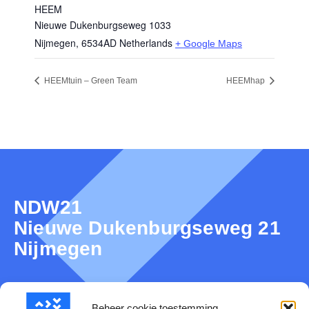
HEEM
Nieuwe Dukenburgseweg 1033
Nijmegen
,
6534AD
Netherlands
+ Google Maps
HEEMtuin – Green Team
HEEMhap
NDW21
Nieuwe Dukenburgseweg 21
Nijmegen
Beheer cookie toestemming