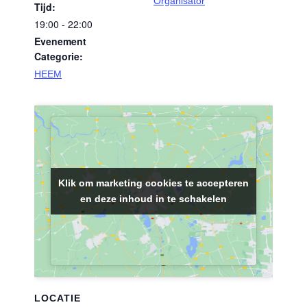
Organisator
Tijd:
19:00 - 22:00
Evenement
Categorie:
HEEM
Klik om marketing cookies te accepteren
Klik om marketing cookies te accepteren
en deze inhoud in te schakelen
en deze inhoud in te schakelen
LOCATIE