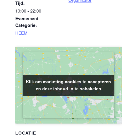
Organisator
Tijd:
19:00 - 22:00
Evenement
Categorie:
HEEM
Klik om marketing cookies te accepteren
Klik om marketing cookies te accepteren
en deze inhoud in te schakelen
en deze inhoud in te schakelen
LOCATIE