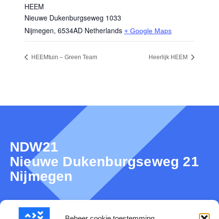
HEEM
Nieuwe Dukenburgseweg 1033
Nijmegen
,
6534AD
Netherlands
+ Google Maps
HEEMtuin – Green Team
Heerlijk HEEM
NDW21
Nieuwe Dukenburgseweg 21
Nijmegen
Beheer cookie toestemming