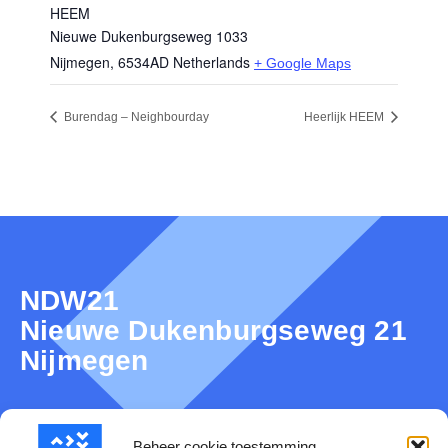
HEEM
Nieuwe Dukenburgseweg 1033
Nijmegen
,
6534AD
Netherlands
+ Google Maps
Burendag – Neighbourday
Heerlijk HEEM
NDW21
Nieuwe Dukenburgseweg 21
Nijmegen
Beheer cookie toestemming