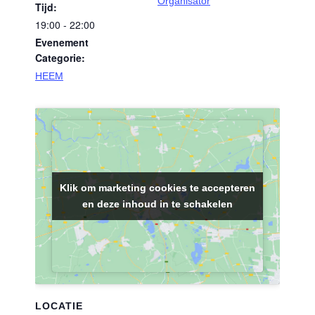
Organisator
Tijd:
19:00 - 22:00
Evenement
Categorie:
HEEM
Klik om marketing cookies te accepteren
Klik om marketing cookies te accepteren
en deze inhoud in te schakelen
en deze inhoud in te schakelen
LOCATIE