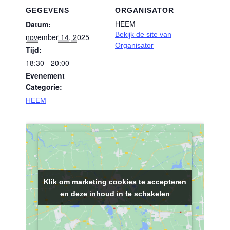
GEGEVENS
ORGANISATOR
HEEM
Datum:
Bekijk de site van
november 14, 2025
Organisator
Tijd:
18:30 - 20:00
Evenement
Categorie:
HEEM
Klik om marketing cookies te accepteren
Klik om marketing cookies te accepteren
en deze inhoud in te schakelen
en deze inhoud in te schakelen