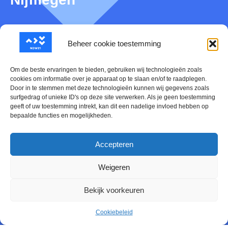
Beheer cookie toestemming
Over NDW21
Om de beste ervaringen te bieden, gebruiken wij technologieën zoals
Nieuws
cookies om informatie over je apparaat op te slaan en/of te raadplegen.
Door in te stemmen met deze technologieën kunnen wij gegevens zoals
Mijn NDW21
surfgedrag of unieke ID's op deze site verwerken. Als je geen toestemming
geeft of uw toestemming intrekt, kan dit een nadelige invloed hebben op
bepaalde functies en mogelijkheden.
Contact
Evenementen Kalender
Accepteren
Cookiebeleid (EU)
Weigeren
Bekijk voorkeuren
Offline creaties door
DoepelStrijkers
. Branding & Website door
Cookiebeleid
aanpoters.nl